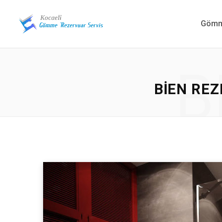
Gömme
B
BIEN RE