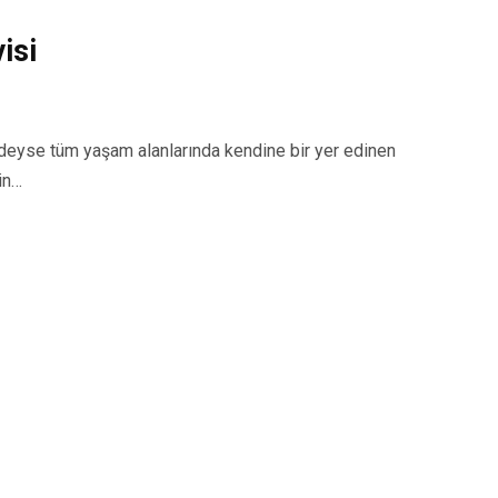
isi
yse tüm yaşam alanlarında kendine bir yer edinen
in…