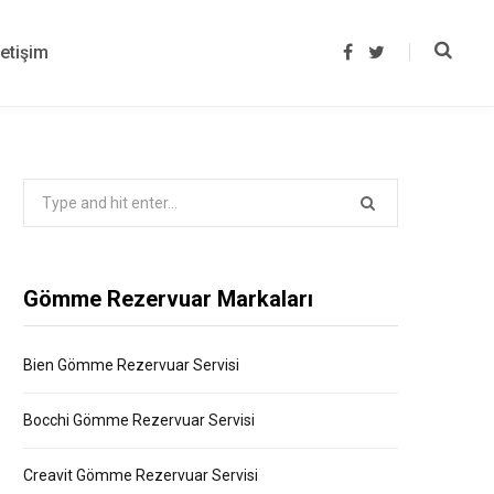
letişim
F
T
a
w
c
i
e
t
b
t
o
e
o
r
k
Search
for:
Gömme Rezervuar Markaları
Bien Gömme Rezervuar Servisi
Bocchi Gömme Rezervuar Servisi
Creavit Gömme Rezervuar Servisi