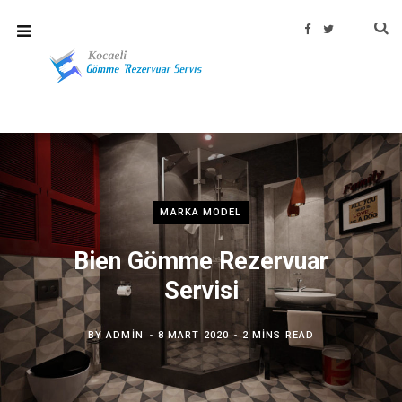
F
T
a
w
c
i
e
t
b
t
o
e
o
r
k
MARKA MODEL
Bien Gömme Rezervuar
Servisi
BY
ADMIN
8 MART 2020
2 MINS READ