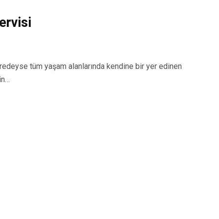
rvisi
deyse tüm yaşam alanlarında kendine bir yer edinen
in…