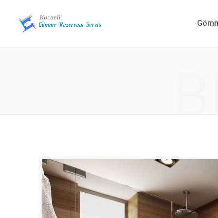
Gömme
B