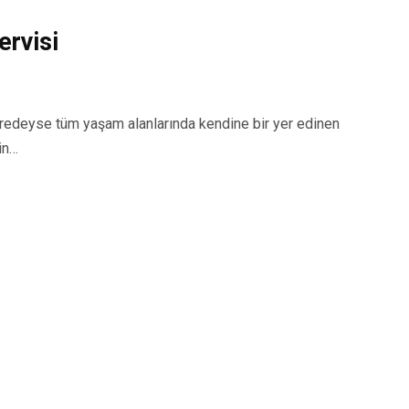
rvisi
deyse tüm yaşam alanlarında kendine bir yer edinen
in…