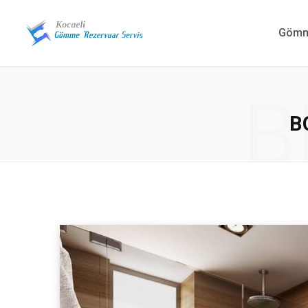
Gömme
B
B