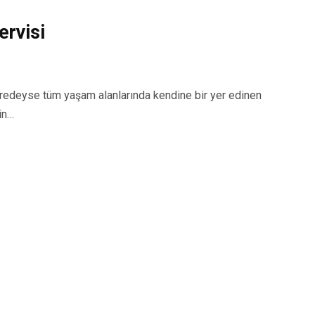
rvisi
deyse tüm yaşam alanlarında kendine bir yer edinen
in…