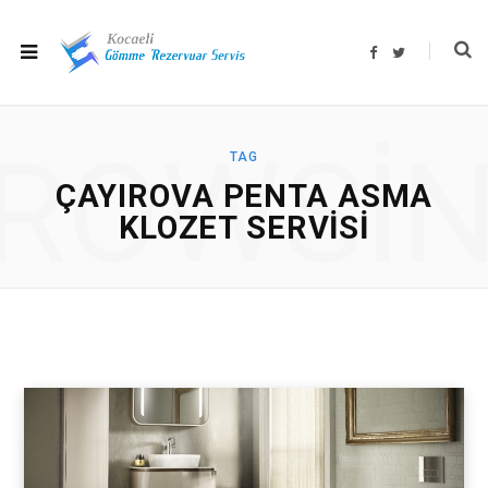
F
T
a
w
c
i
e
t
b
t
o
e
o
r
ROWSI
k
TAG
ÇAYIROVA PENTA ASMA
KLOZET SERVISI