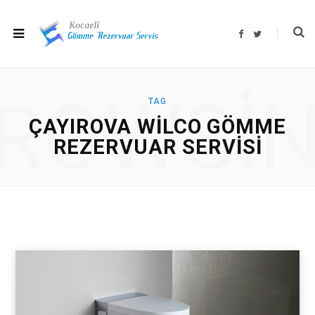
F
T
a
w
c
i
e
t
b
t
o
e
o
r
ROWSI
k
TAG
ÇAYIROVA WILCO GÖMME
REZERVUAR SERVISI