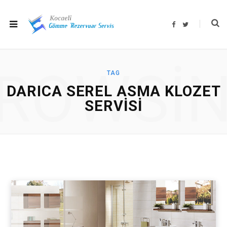
F
T
a
w
c
i
e
t
b
t
o
e
o
r
ROWSI
k
TAG
DARICA SEREL ASMA KLOZET
SERVISI