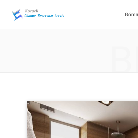
Gömme
B