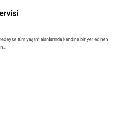
rvisi
deyse tüm yaşam alanlarında kendine bir yer edinen
in…