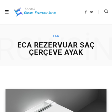
F
T
a
w
c
i
e
t
b
t
o
e
o
r
ROWSI
k
TAG
ECA REZERVUAR SAÇ
ÇERÇEVE AYAK