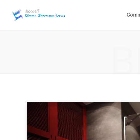
Gömme
B