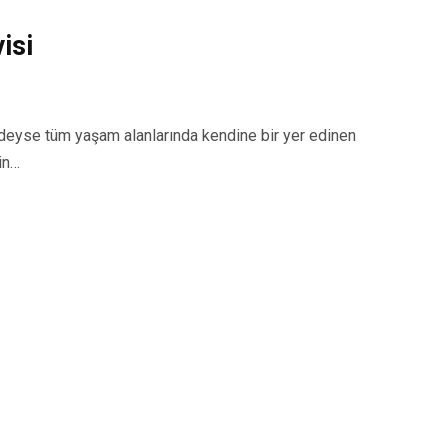
isi
yse tüm yaşam alanlarında kendine bir yer edinen
in…