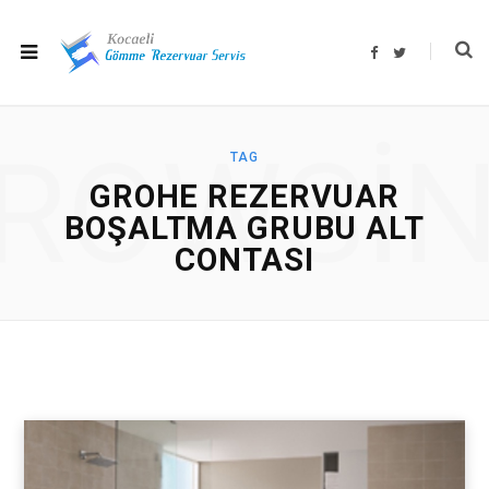
F
T
a
w
c
i
e
t
b
t
o
e
o
r
ROWSI
k
TAG
GROHE REZERVUAR
BOŞALTMA GRUBU ALT
CONTASI