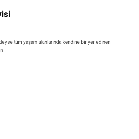
isi
yse tüm yaşam alanlarında kendine bir yer edinen
in…