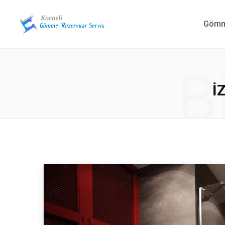
Gömme
B
İ