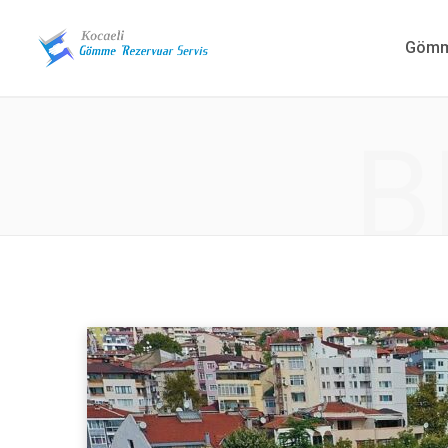
Gömme
B