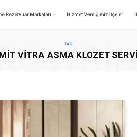
 Rezervuar Markaları
Hizmet Verdiğimiz İlçeler
İ
ROWSI
TAG
ZMIT VITRA ASMA KLOZET SERVI