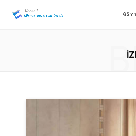
Gömme
B
İ