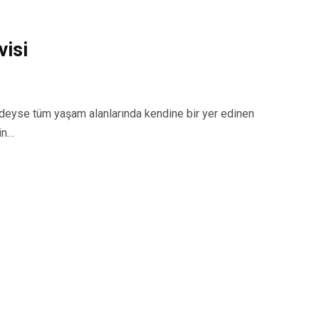
isi
eyse tüm yaşam alanlarında kendine bir yer edinen
in…