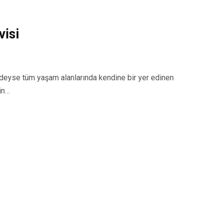
isi
eyse tüm yaşam alanlarında kendine bir yer edinen
in…