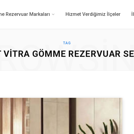
 Rezervuar Markaları
Hizmet Verdiğimiz İlçeler
İ
ROWSI
TAG
T VITRA GÖMME REZERVUAR SE