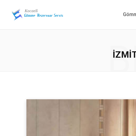
Gömme
B
İZMI