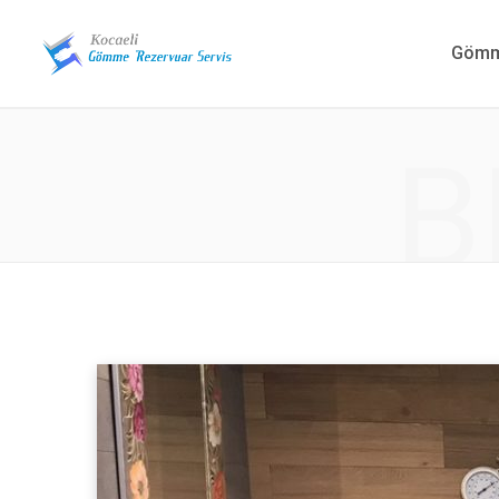
Gömme
B