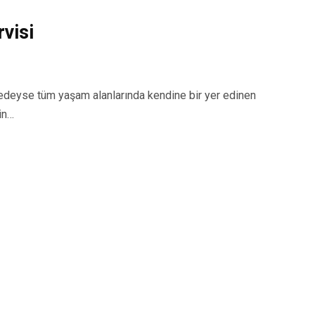
visi
eyse tüm yaşam alanlarında kendine bir yer edinen
in…