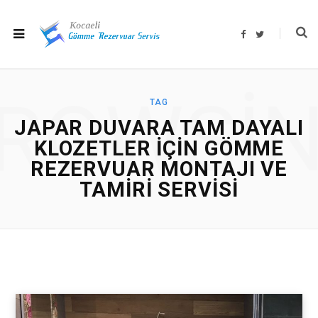
F
T
a
w
c
i
e
t
b
t
o
e
o
r
ROWSI
k
TAG
JAPAR DUVARA TAM DAYALI
KLOZETLER IÇIN GÖMME
REZERVUAR MONTAJI VE
TAMIRI SERVISI