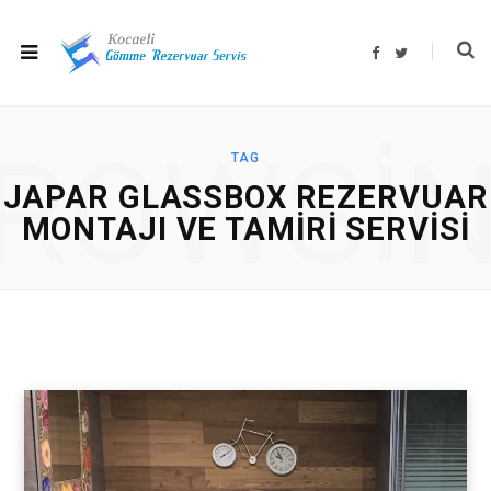
F
T
a
w
c
i
e
t
b
t
o
e
o
r
ROWSI
k
TAG
JAPAR GLASSBOX REZERVUAR
MONTAJI VE TAMIRI SERVISI