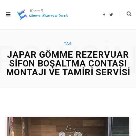
F
T
a
w
c
i
e
t
b
t
o
e
o
r
ROWSI
k
TAG
JAPAR GÖMME REZERVUAR
SIFON BOŞALTMA CONTASI
MONTAJI VE TAMIRI SERVISI