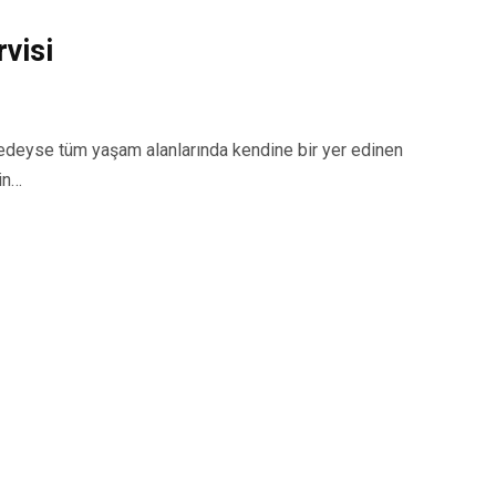
visi
eyse tüm yaşam alanlarında kendine bir yer edinen
in…