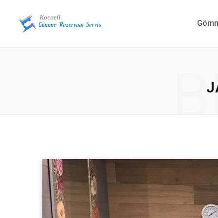
Gömme
B
J