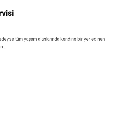
visi
eyse tüm yaşam alanlarında kendine bir yer edinen
in…