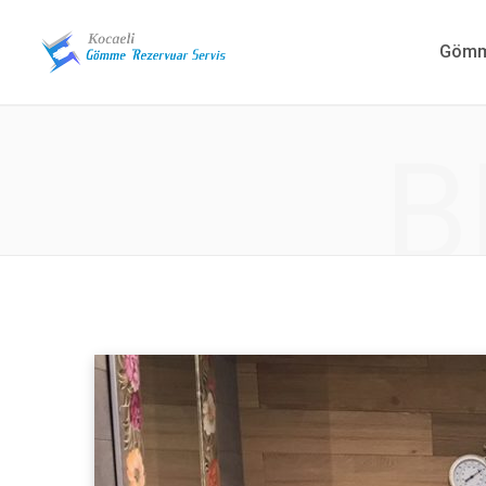
Gömme
B