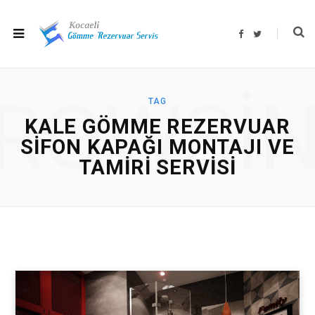
F
T
a
w
c
i
e
t
b
t
o
e
o
r
ROWSI
k
TAG
KALE GÖMME REZERVUAR
SIFON KAPAĞI MONTAJI VE
TAMIRI SERVISI