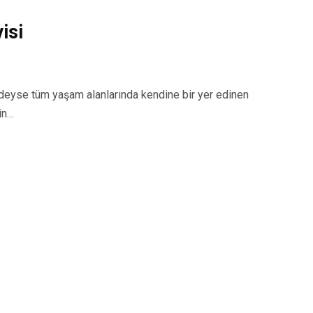
isi
yse tüm yaşam alanlarında kendine bir yer edinen
in…