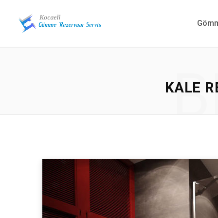
Gömme
B
KALE 