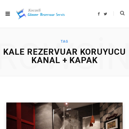
F
T
a
w
c
i
e
t
b
t
o
e
o
r
ROWSI
k
TAG
KALE REZERVUAR KORUYUCU
KANAL + KAPAK