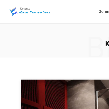
Gömme
B