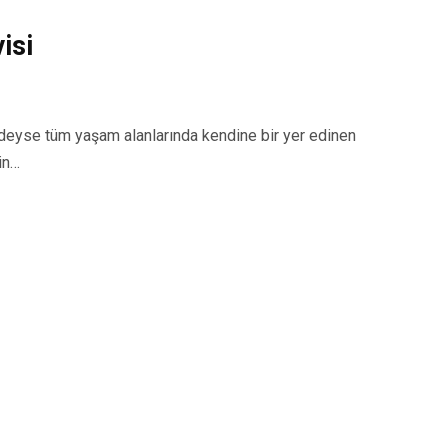
isi
yse tüm yaşam alanlarında kendine bir yer edinen
in…