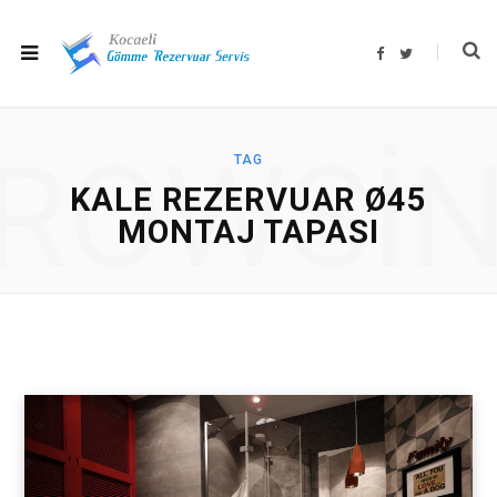
F
T
a
w
c
i
e
t
b
t
o
e
o
r
ROWSI
k
TAG
KALE REZERVUAR Ø45
MONTAJ TAPASI