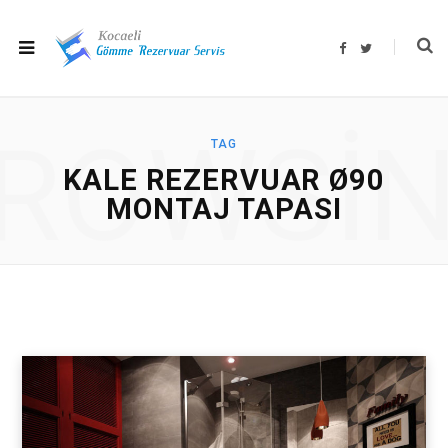
F
T
a
w
c
i
e
t
b
t
o
e
o
r
ROWSI
k
TAG
KALE REZERVUAR Ø90
MONTAJ TAPASI