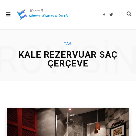
F
T
a
w
c
i
e
t
b
t
o
e
o
r
ROWSI
k
TAG
KALE REZERVUAR SAÇ
ÇERÇEVE