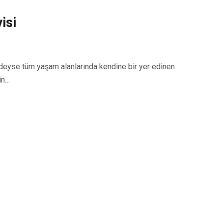
isi
yse tüm yaşam alanlarında kendine bir yer edinen
in…