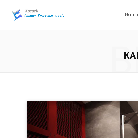
Gömme
B
KA