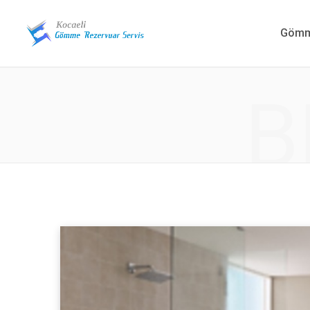
Gömme
B