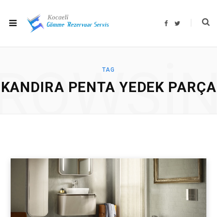
F
T
a
w
c
i
e
t
b
t
o
e
o
r
ROWSI
k
TAG
KANDIRA PENTA YEDEK PARÇA