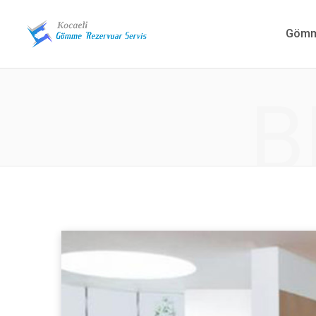
Gömme
B