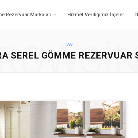
 Rezervuar Markaları
Hizmet Verdiğimiz İlçeler
İ
ROWSI
TAG
RA SEREL GÖMME REZERVUAR S