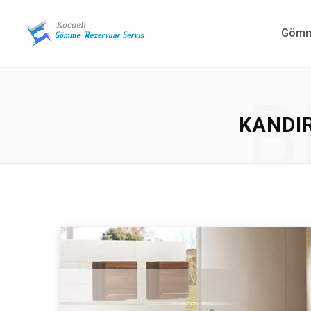
Gömme
B
KANDI