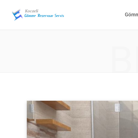
Gömme
B