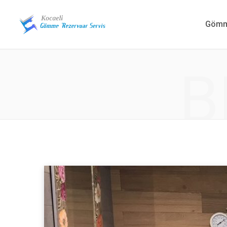
Gömme
B