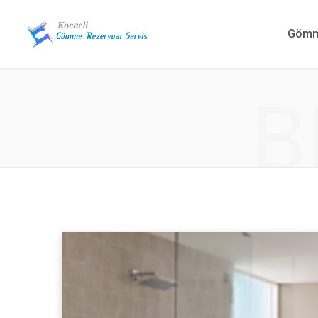
Gömme
B