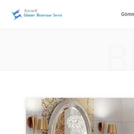
Gömme
B