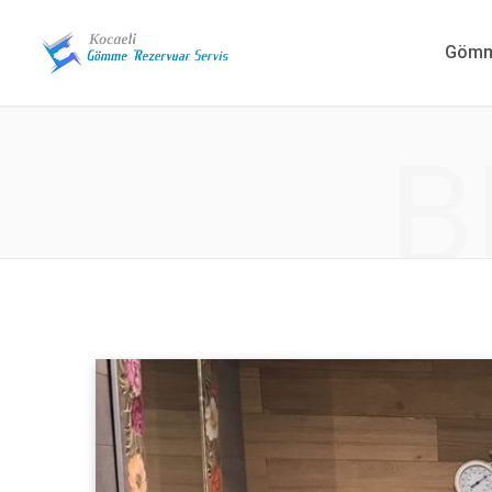
Gömme
B