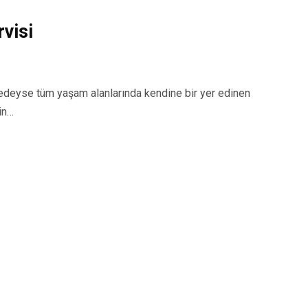
visi
eyse tüm yaşam alanlarında kendine bir yer edinen
in…