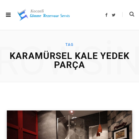
F
T
a
w
c
i
e
t
b
t
o
e
o
r
ROWSI
k
TAG
KARAMÜRSEL KALE YEDEK
PARÇA