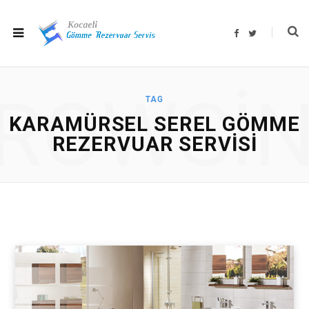
F
T
a
w
c
i
e
t
b
t
o
e
o
r
ROWSI
k
TAG
KARAMÜRSEL SEREL GÖMME
REZERVUAR SERVISI