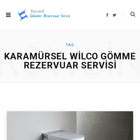
F
T
a
w
c
i
e
t
b
t
o
e
o
r
ROWSI
k
TAG
KARAMÜRSEL WILCO GÖMME
REZERVUAR SERVISI