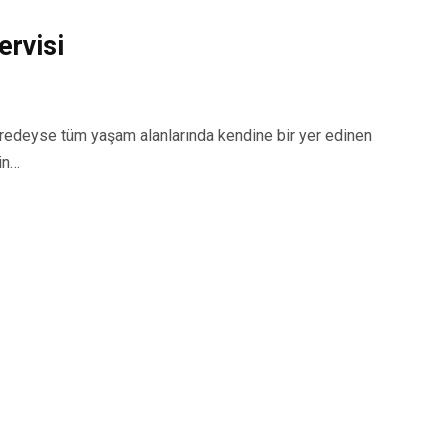
rvisi
deyse tüm yaşam alanlarında kendine bir yer edinen
in…