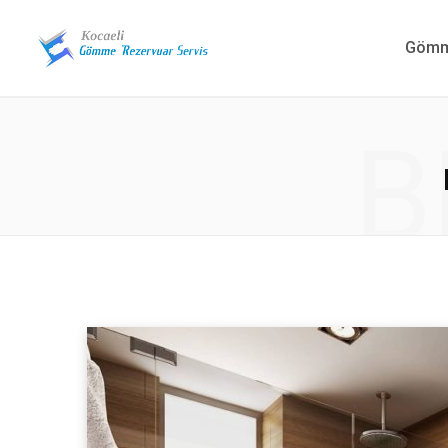
Gömme
B