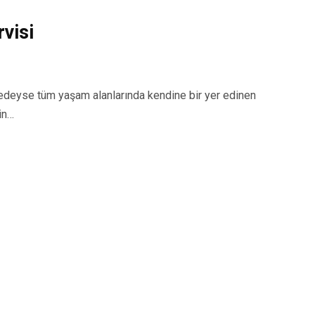
visi
eyse tüm yaşam alanlarında kendine bir yer edinen
in…