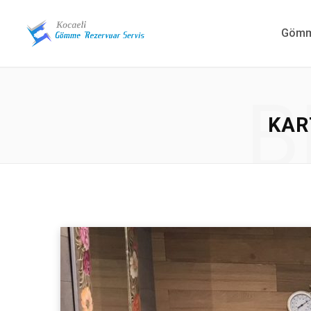
Gömme
B
KAR