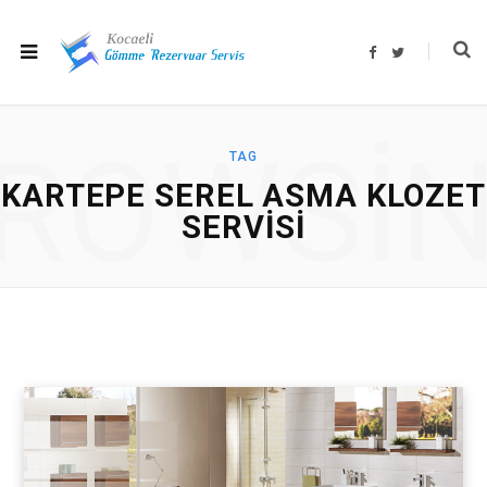
F
T
a
w
c
i
e
t
b
t
o
e
o
r
ROWSI
k
TAG
KARTEPE SEREL ASMA KLOZET
SERVISI