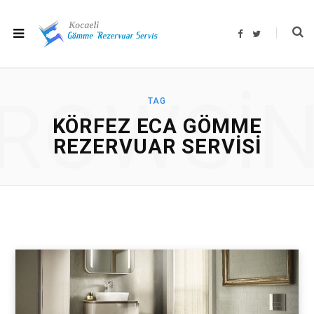
F
T
a
w
c
i
e
t
b
t
o
e
o
r
ROWSI
k
TAG
KÖRFEZ ECA GÖMME
REZERVUAR SERVISI