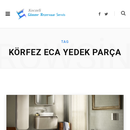
F
T
a
w
c
i
e
t
b
t
o
e
o
r
ROWSI
k
TAG
KÖRFEZ ECA YEDEK PARÇA