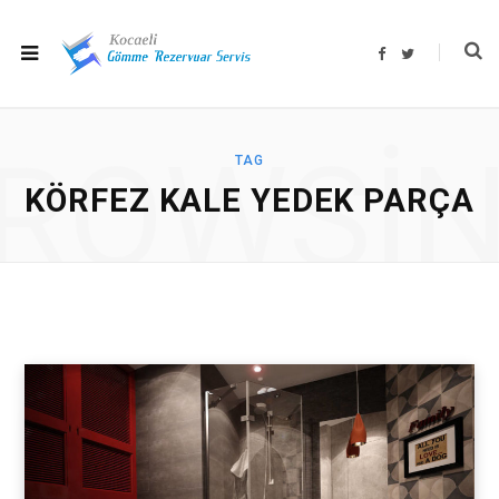
F
T
a
w
c
i
e
t
b
t
o
e
o
r
ROWSI
k
TAG
KÖRFEZ KALE YEDEK PARÇA